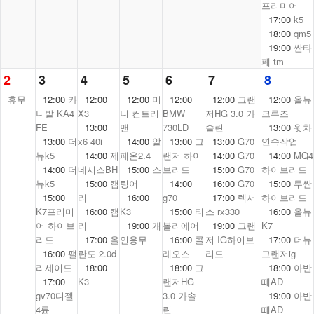
프리미어
17:00
k5
18:00
qm5
19:00
싼타
페 tm
2
3
4
5
6
7
8
휴무
12:00
카
12:00
12:00
미
12:00
12:00
그랜
12:00
올뉴
니발 KA4
X3
니 컨트리
BMW
저HG 3.0 가
크루즈
FE
13:00
맨
730LD
솔린
13:00
윗차
13:00
더
x6 40i
14:00
알
13:00
그
13:00
G70
연속작업
뉴k5
14:00
제
페온2.4
랜저 하이
14:00
G70
14:00
MQ4
14:00
더
네시스BH
15:00
스
브리드
15:00
G70
하이브리드
뉴k5
15:00
캠
팅어
14:00
16:00
G70
15:00
투싼
15:00
리
16:00
g70
17:00
렉서
하이브리드
K7프리미
16:00
캠
K3
15:00
티
스 rx330
16:00
올뉴
어 하이브
리
19:00
개
볼리에어
19:00
그랜
K7
리드
17:00
올
인용무
16:00
콜
저 IG하이브
17:00
더뉴
16:00
팰
란도 2.0d
레오스
리드
그랜저ig
리세이드
18:00
18:00
그
18:00
아반
17:00
K3
랜저HG
떼AD
gv70디젤
3.0 가솔
19:00
아반
4륜
린
떼AD