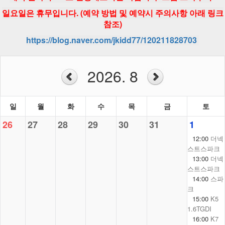
일요일은 휴무입니다. (예약 방법 및 예약시 주의사항 아래 링크
참조)
https://blog.naver.com/jkidd77/120211828703
2026. 8
일
월
화
수
목
금
토
26
27
28
29
30
31
1
12:00
더넥
스트스파크
13:00
더넥
스트스파크
14:00
스파
크
15:00
K5
1.6TGDI
16:00
K7