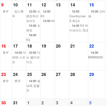
9
10
11
12
13
14
15
휴무
임시휴
12:00
쏘
12:00
13:00
15:00
산타
무
렌토하이
K5
Countryman
페
브리드
13:00
k5
S ALL4
13:00
쏘
14:00
K5 하
렌토
이브리드 DL3
19:00
K3
16
17
18
19
20
21
22
휴무
14:00
아
12:00
더
14:00
반떼 스포
뉴 팰리세
BMW520D
츠
이드
23
24
25
26
27
28
29
휴무
휴무
14:00
쉐
보레 임팔
라
30
31
1
2
3
4
5